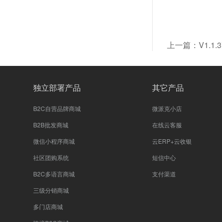
上一篇：V1.1
独立部署产品
其它产品
B2C自营品牌商城
微派克小店
B2B批发商城
在线云客服
微信小程序商城
云ERP+云收银
社区团购系统
短信中心
B2C多语言商城
支付渠道
三级分销商城
多门店商城