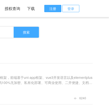
授权查询
下载
注册
登录
搜索
架，前端基于uni-app框架、vue3开发语言以及elementplus
码100%无加密、私有化部署、可商业使用、二开便捷、文档齐
6240