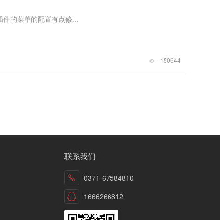
插件的菜单的配置有点修...
150644
联系我们
0371-67584810
1666266812