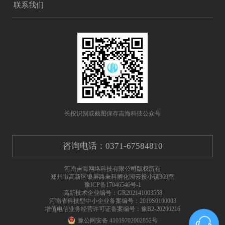
联系我们
B2C自营品牌商城
B2C自营品牌商城多语言
B2B批发商城
三级分销商城
微信小程序商城系统
多门店商城系统
社区团购系统
跨境B2C商城
云产品
长按识别或截图保存吉海科技公众号
微派克小店
在线云客服
咨询电话：0371-67584810
周边产品
云ERP+云收银
短信中心
河南吉海网络科技有限公司版权所有
郑州市高新区银屏路秉科孵化园云投小镇369室
豫ICP备17046546号-1
支付渠道
高新技术企业编号：GR202141003558
河南省科技型中小企业备案编号：2019S0100003
增值电信业务经营许可证备案编号：豫B2-20200216
豫公网安备 41019702002852号